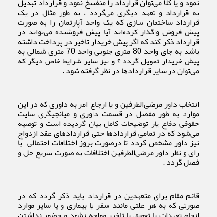
نمود و یا کلاً می‌توان قرارداد را منفسخ نمود و قرارداد تبدیل
به قرارداد و تعهد دیگری می‌گردد ، به طور مثال در یک
قرارداد ساختمان سازی که یک واحد آپارتمان را به صورت
پیش فروش واگذار کرده‌اند آیا پیش فروشنده می‌تواند در
قرارداد ذکر کند که اگر پیش خریدار تاخیر در پرداخت داشته
باشد به جای واحد 80 متری جنوبی واحد 70 متری شمالی به
پیش خریدار تحویل گردد ؟ و نیز سایر شرایط خاص دیگر که
می‌توان در سایر قراردادها در نظر گرفته شود .
انتخاب داور مرضی‌الطرفین و یا ارجاع امر به داوری که در این
موارد به طور مفصل در قسمت داوری و میانجیگری سایت
حقوقی دفاع یار توضیحات کامل بیان گردیده است و توصیه
می‌شود که در تمامی قراردادها حتی قراردادهای عقد ازدواج
نیز داور مشخص گردد تا درصورت بروز اختلافات احتمالی با
رای و نظر داور مرضی‌الطرفین اختلافات به صورت سریع حل و
فصل گردد .
قائم مقام برای متعهدین در قرارداد باید ذکر گردد که در
صورتی که به هر علتی مانند سفر یا بیماری و یا سایر موارد
انجام تعهدات با تعویق یا تاخیر مواجه نشود و حضور نداشتن