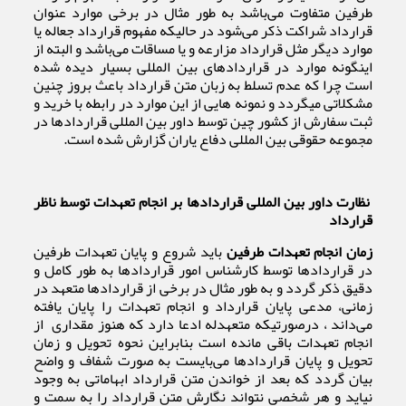
طرفین متفاوت می‌باشد به طور مثال در برخی موارد عنوان
قرارداد شراکت ذکر می‌شود در حالیکه مفهوم قرارداد جعاله یا
موارد دیگر مثل قرارداد مزارعه و یا مساقات می‌باشد و البته از
اینگونه موارد در قراردادهای بین المللی بسیار دیده شده
است چرا که عدم تسلط به زبان متن قرارداد باعث بروز چنین
مشکلاتی میگردد و نمونه هایی از این موارد در رابطه با خرید و
ثبت سفارش از کشور چین توسط داور بین المللی قراردادها در
مجموعه حقوقی بین المللی دفاع یاران گزارش شده است.
نظارت داور بین المللی قراردادها بر انجام تعهدات توسط ناظر
قرارداد
زمان انجام تعهدات طرفین
باید شروع و پایان تعهدات طرفین
در قراردادها توسط کارشناس امور قراردادها به طور کامل و
دقیق ذکر گردد و به طور مثال در برخی از قراردادها متعهد در
زمانی، مدعی پایان قرارداد و انجام تعهدات را پایان یافته
می‌داند ، درصورتیکه متعهد‌له ادعا دارد که هنوز مقداری از
انجام تعهدات باقی مانده است بنابراین نحوه تحویل و زمان
تحویل و پایان قراردادها می‌بایست به صورت شفاف و واضح
بیان گردد که بعد از خواندن متن قرارداد ابهاماتی به وجود
نیاید و هر شخصی نتواند نگارش متن قرارداد را به سمت و